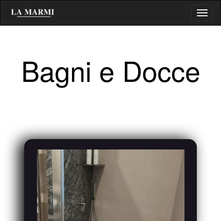
Salta
Toggl
al
naviga
contenuto
principale
Bagni e Docce